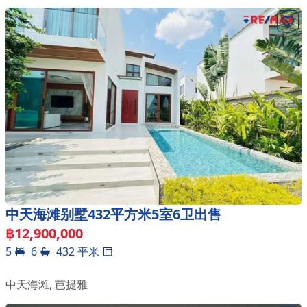
中天海滩别墅432平方米5室6卫出售
฿
12,900,000
5
6
432
平米
中天海滩
,
芭提雅