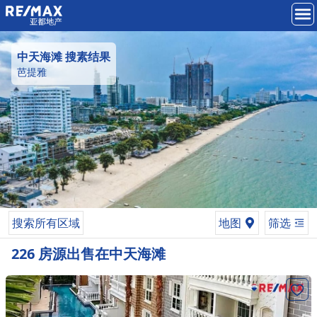
中天海滩
搜素结果
芭提雅
搜索所有区域
地图
筛选
226
房源
出售
在
中天海滩