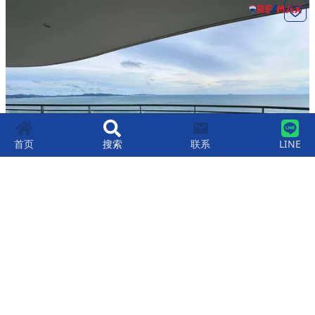
首页
搜索
联系
LINE
中天海滩reflection Jomtien Beach Pattaya公
寓217平方米3室4卫出售
฿
27,900,000
3
4
217
平米
Reflection Jomtien Beach Pattaya
中天海滩
,
芭提雅