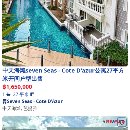
中天海滩seven Seas - Cote D'azur公寓27平方
米开间户型出售
฿
1,650,000
1
27
平米
Seven Seas - Cote D'Azur
中天海滩
,
芭提雅